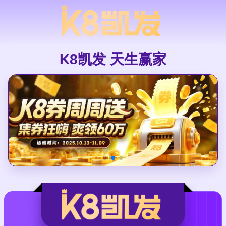
K8凯发 天生赢家